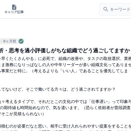
キャリア記事
8ヶ月前
析・思考を過小評価しがちな組織でどう過ごしてますか
を早くたくさんやる」に必死で、組織の改善や、タスクの取捨選択、業
まま激務になりっぱなしの人や中年リーダーが多い組織文化ってありま
る事業だと特に。（考えるよりも「いい人」であることを優先してしま
してないけど、そこで働いてる方々は、どう過ごされてますか？
色々考えるタイプで、それだとこの文化の中では「仕事遅い」って印象
者の期待値も時間短めなので、気を遣います。（恐らく依頼者が普段調査
でそこが見積もられない）
頼積むのが必要だなと思い、相手に受け入れられやすい提案をすること