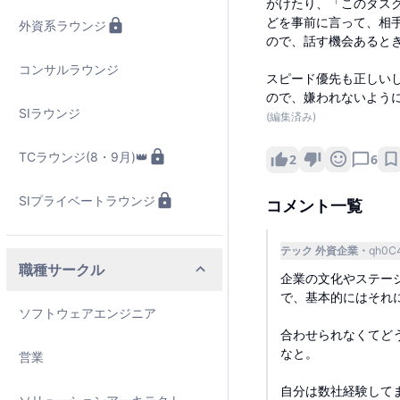
がけたり、「このタス
どを事前に言って、相
外資系ラウンジ
ので、話す機会あると
コンサルラウンジ
スピード優先も正しい
ので、嫌われないよう
SIラウンジ
(編集済み)
TCラウンジ(8・9月)👑
2
6
SIプライベートラウンジ
コメント一覧
テック 外資企業
qh0C
職種サークル
企業の文化やステー
で、基本的にはそれ
ソフトウェアエンジニア
合わせられなくてど
なと。
営業
自分は数社経験して