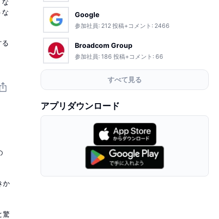
」な
うな
Google
参加社員:
212
投稿+コメント:
2466
する
Broadcom Group
参加社員:
186
投稿+コメント:
66
すべて見る
アプリダウンロード
の
きか
と驚