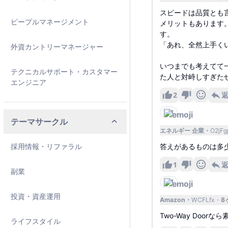
スピードは品質とも
ピープルマネージメント
メリットもあります
す。
「あれ、全然上手く
外資カントリーマネージャー
いつまでも考えてて
テクニカルサポート・カスタマー
た人と対峙しすぎた
エンジニア
2
1
テーマサークル
エネルギー 企業
O2jFg
採用情報・リファラル
答えがあるものは多
1
副業
1
投資・資産運用
Amazon
WCFLfx
8
Two-Way Door
ライフスタイル