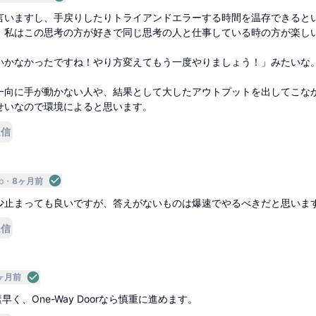
言いますし、手戻りしたりトライアンドエラーする時間を温存できると
。私はこの思考の方が好きで同じ思考の人と仕事している時の方が楽し
いかなかったですね！やり方変えてもう一度やりましょう！」みたいな
一向に手が動かない人や、結果として大したアウトプットを出してこな
せいなので環境によると思います。
返信
p
8ヶ月前
少止まっても良いですが、答えがないものは爆速でやるべきだと思いま
返信
ヶ月前
なら素早く、One-Way Doorなら慎重に進めます。