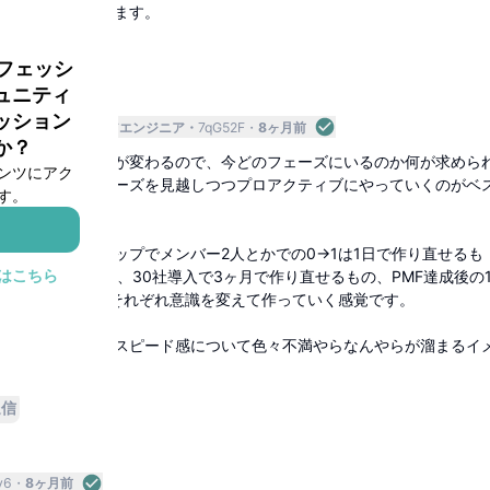
ないはあると思います。
返信
ロフェッシ
ュニティ
ッション
アップ
ソフトウェアエンジニア
7qG52F
8ヶ月前
か？
られるものや速度が変わるので、今どのフェーズにいるのか何が求めら
ンツにアク
た上で、次のフェーズを見越しつつプロアクティブにやっていくのがベ
す。
と、スタートアップでメンバー2人とかでの0->1は1日で作り直せるも
はこちら
で作り直せるもの、30社導入で3ヶ月で作り直せるもの、PMF達成後の1
ンで考えるなど、それぞれ意識を変えて作っていく感覚です。
自でズレているとスピード感について色々不満やらなんやらが溜まるイ
もありますね。
返信
y6
8ヶ月前