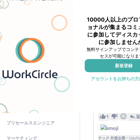
ソリューションアーキテクト
きました。合う合わ
3
データ
10000人以上のプ
1
ョナルが集まるコミ
プロダクトマネージャー
に参加してディスカ
セキュリティ スタート
に参加しません
コンサルタント
フェーズごとに求め
無料サインアップでコンテ
いるのかを明確にし
セスが可能になりま
だと思います。
その他の職種
新規登録
プロダクト開発でいう
カスタマーサクセス
アカウントをお持ちの方
の、3社導入で2週間
社導入で6ヶ月スパ
デザイナー
このフェーズ感が各
ジが過去の経験から
人事
1
プリセールスエンジニア
1
マーケティング
テック 外資企業
UayK