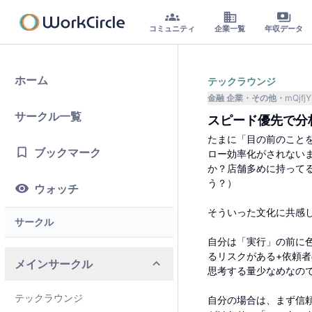
コミュニティ
企業一覧
年収データ
ホーム
テックラウンジ
金融 企業
その他
mQjfjY
サークル一覧
スピード優先で分
たまに「目の前のこと
ブックマーク
ロー効率化がされない
か？店舗多めに持って
う？）
ウォッチ
そういった文化に共感
サークル
自分は「実行」の前に
るリスクがある+依頼
メインサークル
思考する量少なめなの
テックラウンジ
自分の場合は、まず信