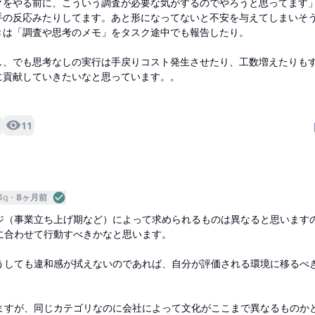
クをやる前に、こういう調査が必要な気がするのでやろうと思ってます
手の反応みたりしてます。あと形になってないと不安を与えてしまいそ
きは「調査や思考のメモ」をタスク途中でも報告したり。
し、でも思考なしの実行は手戻りコスト発生させたり、工数増えたりも
に貢献していきたいなと思っています。。
11
4q
8ヶ月前
ジ（事業立ち上げ期など）によって求められるものは異なると思います
に合わせて行動すべきかなと思います。
うしても違和感が拭えないのであれば、自分が評価される環境に移るべ
ますが、同じカテゴリなのに会社によって文化がここまで異なるものか