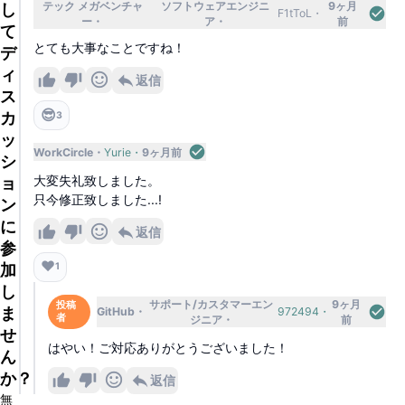
テック メガベンチャ
ソフトウェアエンジニ
9ヶ月
し
F1tToL
ー
ア
前
て
とても大事なことですね！
デ
ィ
返信
ス
😎
カ
3
ッ
WorkCircle
Yurie
9ヶ月前
シ
大変失礼致しました。
ョ
只今修正致しました...!
ン
に
返信
参
❤️
加
1
し
サポート/カスタマーエン
9ヶ月
投稿
ま
GitHub
972494
者
ジニア
前
せ
はやい！ご対応ありがとうございました！
ん
か？
返信
無