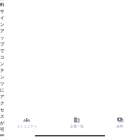
料
サ
イ
ン
ア
ッ
プ
で
コ
ン
テ
ン
ツ
に
ア
ク
セ
ス
が
コミュニティ
企業一覧
給料
可
能