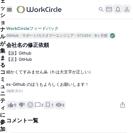
ェ
ッ
シ
ョ
ナ
WorkCircleフィードバック
ル
GitHub
サポート/カスタマーエンジニア
972494
9ヶ月前
が
会社名の修正依頼
集
【誤】Github
ま
【正】GitHub
る
コ
細かくてすみません🙇（h は大文字が正しい）
ミ
ex-Github のほうもよろしくお願いします！
ュ
(編集済み)
ニ
テ
1
4
9
3
ィ
に
コメント一覧
参
加