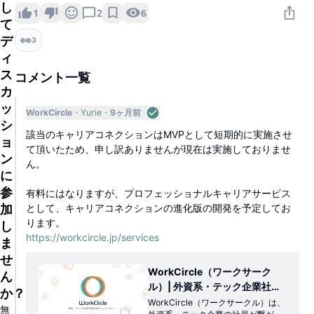
し
さいhttps://companies.workcircle.jp/1
6
1
2
て
494061ddde980ddabbae9bc5a0d0
af1?pvs=74※ MVPとして実施するた
デ
👀
3
め、1ヶ月間(2024年年内)の期間限定で
ィ
実施致します。※ ユーザー & アドバイ
ザー間で繋がった後、会話頻度や方法
ス
コメント一覧
はアドバイザーとの双方の合意の上、
カ
実施をお願いします。 1ヶ月が経ったら
ッ
双方の合意の上でその後の会話をお楽
WorkCircle
Yurie
9ヶ月前
しみください！※ キャリアアドバイザー
シ
の繋がる人数制限が設定されているた
該当のキャリアコネクションはMVPとして短期的に実施させ
ョ
め、繋がることが不可になる可能性が
て頂いたため、申し訳ありませんが現在は実施しておりませ
ございます。繋がる申請が多い場合、
ン
ん。
よりご自身の内容を具体的に記述され
に
た方を優先的にお繋ぎ致します
参
有料にはなりますが、プロフェッショナルキャリアサービス
加
として、キャリアコネクションの進化版の開発を予定してお
ります。
し
https://workcircle.jp/services
ま
せ
WorkCircle（ワークサーク
ん
ル）| 外資系・テック企業社員
か？
コミュニティ
WorkCircle（ワークサークル）は、
無