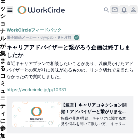
ェ
ッ
シ
ョ
ナ
WorkCircleフィードバック
ル
電子部品メーカー
6yvpsb
9ヶ月前
が
キャリアアドバイザーと繋がろう企画は終了しま
集
したか
ま
直近キャリアプランで相談したいことがあり、以前見かけたアド
る
バイザーとの繋がりに興味があるものの、リンク切れで見当たら
コ
なかったので質問しました。
ミ
https://workcircle.jp/p/10331
ュ
ニ
【運営】キャリアコネクション開
テ
始！アドバイザーと繋がりません
ィ
か？ | WorkCircle（ワークサーク
転職や昇進/昇給、キャリアに関する意
に
見や悩みを聞いて欲しい方、 キャリア
ル）
参
アドバイザーと繋がりませんか？是非
キャリアコネクション詳細 & アドバイ
加
ザーと繋がる申請は以下からご覧くだ