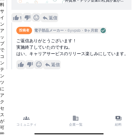
外資系・テック企業の社員が繋が
料
り、キャリアについて議論する匿名
サ
コミュニティです。会社や業界の垣
根を超えたユーザーとオープンにコ
イ
1
返信
ミュニケーションを取れるテックラ
ン
ウンジや社員専用のプライベートサ
ア
電子部品メーカー
6yvpsb
9ヶ月前
投稿者
ークルを用意しました。WorkCircle
ッ
は社員同士が率直な意見を提供しあ
ご返信ありがとうございます！
うことで、企業文化を向上させ、新
プ
実施終了していたのですね。
たなキャリア情報を発見する場所で
で
す。
はい、キャリアサービスのリリース楽しみにしています。
コ
ン
返信
テ
ン
ツ
に
ア
ク
セ
ス
が
コミュニティ
企業一覧
給料
可
能