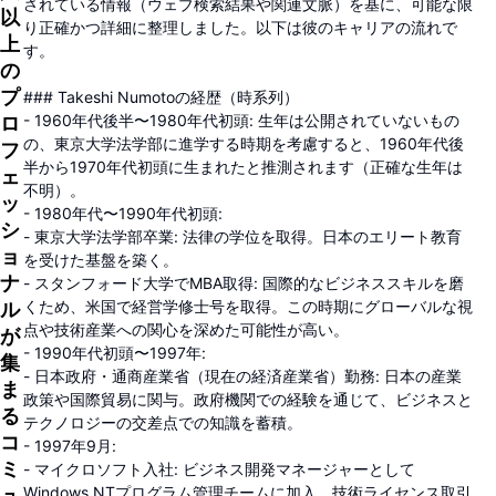
されている情報（ウェブ検索結果や関連文脈）を基に、可能な限
以
り正確かつ詳細に整理しました。以下は彼のキャリアの流れで
上
す。
の
プ
### Takeshi Numotoの経歴（時系列）
- 1960年代後半〜1980年代初頭: 生年は公開されていないもの
ロ
の、東京大学法学部に進学する時期を考慮すると、1960年代後
フ
半から1970年代初頭に生まれたと推測されます（正確な生年は
ェ
不明）。
ッ
- 1980年代〜1990年代初頭:
シ
- 東京大学法学部卒業: 法律の学位を取得。日本のエリート教育
ョ
を受けた基盤を築く。
ナ
- スタンフォード大学でMBA取得: 国際的なビジネススキルを磨
くため、米国で経営学修士号を取得。この時期にグローバルな視
ル
点や技術産業への関心を深めた可能性が高い。
が
- 1990年代初頭〜1997年:
集
- 日本政府・通商産業省（現在の経済産業省）勤務: 日本の産業
ま
政策や国際貿易に関与。政府機関での経験を通じて、ビジネスと
る
テクノロジーの交差点での知識を蓄積。
コ
- 1997年9月:
ミ
- マイクロソフト入社: ビジネス開発マネージャーとして
Windows NTプログラム管理チームに加入。技術ライセンス取引
ュ