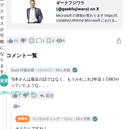
ギークフジワラ
ア
(@geekfujiwara) on X
ク
Microsoft の体制が変わります https://t.
セ
co/aMsUJthXmd Microsoft における
ス
商業部門の再編と AI プラットフォーム
が
シフトへの対応 Satya Nadella CEO の
可
メッセージより 背景と目的 • 現在、Mi
crosoft は AI
4
6
11
3
能
に
な
コメント一覧
り
ま
SaaS 外資企業
z9mDCh
10ヶ月前
す。
沼本さんは最近の話ではなく、もうかれこれ2年近くCMOや
規登録
っていたような。。。
お持ちの方はこちら
1
返信
😂
6
コンサルティング
1Ejsxj
10ヶ月前
投稿者
そうなんですね！