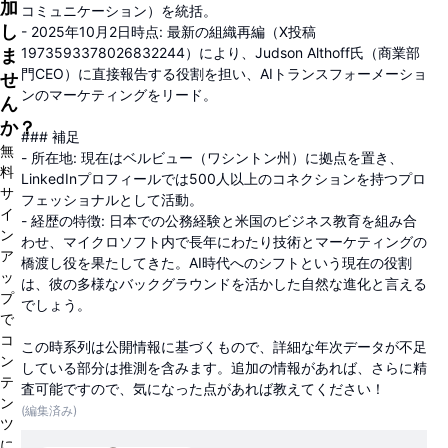
加
コミュニケーション）を統括。
し
- 2025年10月2日時点: 最新の組織再編（X投稿
1973593378026832244）により、Judson Althoff氏（商業部
ま
門CEO）に直接報告する役割を担い、AIトランスフォーメーショ
せ
ンのマーケティングをリード。
ん
か？
### 補足
無
- 所在地: 現在はベルビュー（ワシントン州）に拠点を置き、
料
LinkedInプロフィールでは500人以上のコネクションを持つプロ
サ
フェッショナルとして活動。
イ
- 経歴の特徴: 日本での公務経験と米国のビジネス教育を組み合
ン
わせ、マイクロソフト内で長年にわたり技術とマーケティングの
ア
橋渡し役を果たしてきた。AI時代へのシフトという現在の役割
ッ
は、彼の多様なバックグラウンドを活かした自然な進化と言える
プ
でしょう。
で
コ
この時系列は公開情報に基づくもので、詳細な年次データが不足
ン
している部分は推測を含みます。追加の情報があれば、さらに精
テ
査可能ですので、気になった点があれば教えてください！
ン
(編集済み)
ツ
に