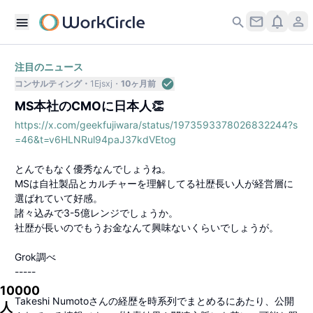
注目のニュース
コンサルティング
1Ejsxj
10ヶ月前
MS本社のCMOに日本人👏
https://x.com/geekfujiwara/status/1973593378026832244?s
=46&t=v6HLNRul94paJ37kdVEtog
とんでもなく優秀なんでしょうね。
MSは自社製品とカルチャーを理解してる社歴長い人が経営層に
選ばれていて好感。
諸々込みで3-5億レンジでしょうか。
社歴が長いのでもうお金なんて興味ないくらいでしょうが。
Grok調べ
-----
10000
Takeshi Numotoさんの経歴を時系列でまとめるにあたり、公開
人