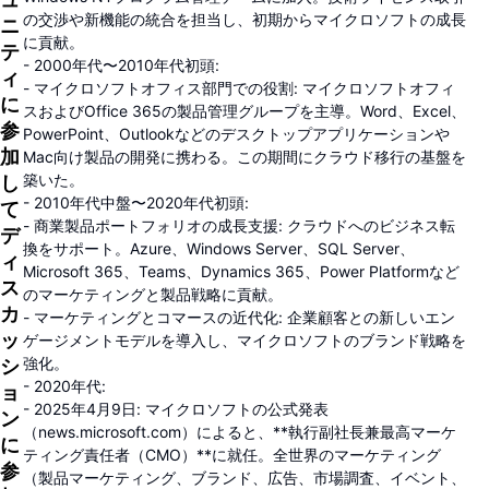
の交渉や新機能の統合を担当し、初期からマイクロソフトの成長
ニ
に貢献。
テ
- 2000年代〜2010年代初頭:
ィ
- マイクロソフトオフィス部門での役割: マイクロソフトオフィ
に
スおよびOffice 365の製品管理グループを主導。Word、Excel、
参
PowerPoint、Outlookなどのデスクトップアプリケーションや
加
Mac向け製品の開発に携わる。この期間にクラウド移行の基盤を
築いた。
し
- 2010年代中盤〜2020年代初頭:
て
- 商業製品ポートフォリオの成長支援: クラウドへのビジネス転
デ
換をサポート。Azure、Windows Server、SQL Server、
ィ
Microsoft 365、Teams、Dynamics 365、Power Platformなど
ス
のマーケティングと製品戦略に貢献。
カ
- マーケティングとコマースの近代化: 企業顧客との新しいエン
ッ
ゲージメントモデルを導入し、マイクロソフトのブランド戦略を
強化。
シ
- 2020年代:
ョ
- 2025年4月9日: マイクロソフトの公式発表
ン
（news.microsoft.com）によると、**執行副社長兼最高マーケ
に
ティング責任者（CMO）**に就任。全世界のマーケティング
参
（製品マーケティング、ブランド、広告、市場調査、イベント、