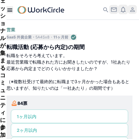
ェ
ッ
シ
ョ
ナ
営業
ル
SaaS 外資企業
5A4Sx8
11ヶ月前
が
転職活動 (応募から内定)の期間
集
転職をそろそろ考えています。
ま
最近営業職で転職された方にお聞きしたいのですが、1社あたり
る
応募から内定までどのくらいかかりましたか？
コ
（※複数社受けて最終的に転職まで3ヶ月かかった場合もあると
ミ
思いますが、知りたいのは「一社あたり」の期間です）
ュ
ニ
84
票
テ
ィ
1ヶ月以内
に
参
2ヶ月以内
加