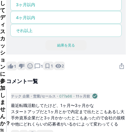
し
3ヶ月以内
て
デ
4ヶ月以内
ィ
それ以上
ス
カ
ッ
結果を見る
シ
ョ
1
2
1
1
ン
に
参
コメント一覧
加
し
テック 企業
営業/セールス
077a66
11ヶ月前
ま
最近転職活動してたけど、1ヶ月〜3ヶ月かな
せ
スタートアップだと1ヶ月とかで内定まで出たとこもあるし大
ん
手外資系企業だと3ヶ月かかったとこもあったので会社の規模
か？
や他にどれくらいの応募者がいるかによって変わってくる
無