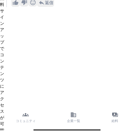
返信
料
サ
イ
ン
ア
ッ
プ
で
コ
ン
テ
ン
ツ
に
ア
ク
セ
ス
が
コミュニティ
企業一覧
給料
可
能