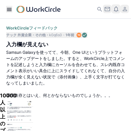
WorkCircleフィードバック
テック 外資企業
その他
k0q6s0
1年前
入力欄が見えない
Samsun Galaxyを使ってて、今朝、One UIというプラットフォ
ームのアップデートをしました。すると、WorkCircle上でコメン
トを記述しようと入力欄にカーソルを合わせても、スレ内既存コ
メント表示がいい具合に上にスライドしてくれなくて、自分の入
力欄が全く見えない状況で（添付画像）、上手く文字が打てなく
なってしまいました。
10000
環境依存とはいえ、何とかならないものでしょうか。。。
人
以
上
の
プ