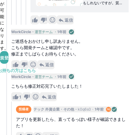
もしれないですが。質
WorkCircle（ワーク
が
問・回答を入力していた
サークル）
可
ら、何行かに渡っていく
能
と途中からカーソルが下
返信
に
の方に見切れてしまって
見えなくなってしまい、
な
WorkCircle
運営チーム
1年前
入力中の文字が見てなく
り
なってしまうときがあり
ご迷惑をおかけし申し訳ありません。
ま
ます。おそらく改行と画
こちら開発チームと確認中です。
す。
面幅による改行が悪さを
修正までしばらくお待ちください。
してる気がしますが、再
規登録
現パターンは見つけれて
返信
いません。環境はiOS17.
5.1でアプリは最新です。
お持ちの方はこちら
WorkCircle
運営チーム
1年前
こちらも修正対応完了いたしました！
1
返信
テック 外資企業
その他
k0q6s0
1年前
投稿者
アプリを更新したら、直ってるっぽい様子が確認できまし
た！