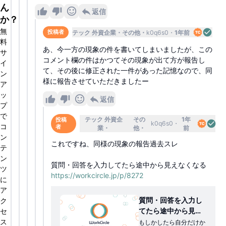
ん
返信
か？
無
テック 外資企業
その他
k0q6s0
1年前
投稿者
料
あ、今一方の現象の件を書いてしまいましたが、この
サ
コメント欄の件はかつてその現象が出て方が報告し
イ
て、その後に修正された一件があった記憶なので、同
ン
様に報告させていただきましたー
ア
ッ
返信
プ
で
テック 外資企
その
1年
投稿
k0q6s0
コ
者
業
他
前
ン
これですね、同様の現象の報告過去スレ
テ
ン
質問・回答を入力してたら途中から見えなくなる
ツ
https://workcircle.jp/p/8272
に
ア
質問・回答を入力し
ク
てたら途中から見え
セ
なくなる |
ス
もしかしたら自分だけか