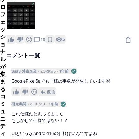
ロ
フ
ェ
ッ
シ
5
10
ョ
ナ
コメント一覧
ル
が
SaaS 外資企業
ZQRKw5
1年前
集
ま
GooglePixel6aでも同様の事象が発生しています🥲
る
返信
コ
ミ
研究機関
qB4CcU
1年前
ュ
これ仕様だと思ってました
ニ
もしかして仕様ではない！？
テ
ィ
UIというかAndroid16の仕様ぽいんですよね