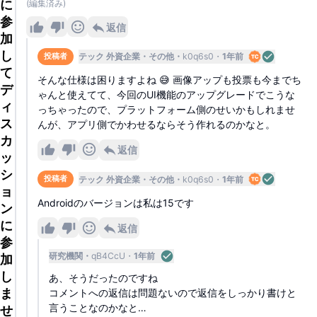
に
(編集済み)
参
返信
加
し
テック 外資企業
その他
k0q6s0
1年前
投稿者
て
そんな仕様は困りますよね 😅 画像アップも投票も今までち
デ
ゃんと使えてて、今回のUI機能のアップグレードでこうな
ィ
っちゃったので、プラットフォーム側のせいかもしれませ
ス
んが、アプリ側でかわせるならそう作れるのかなと。
カ
返信
ッ
シ
テック 外資企業
その他
k0q6s0
1年前
投稿者
ョ
Androidのバージョンは私は15です
ン
に
返信
参
研究機関
qB4CcU
1年前
加
し
あ、そうだったのですね
ま
コメントへの返信は問題ないので返信をしっかり書けと
言うことなのかなと…
せ