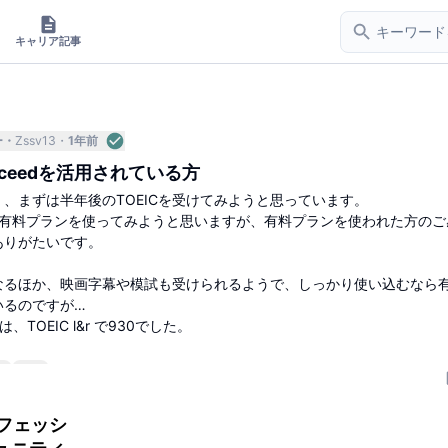
キャリア記事
ー
Zssv13
1年前
bceedを活用されている方
、まずは半年後のTOEICを受けてみようと思っています。
dの有料プランを使ってみようと思いますが、有料プランを使われた方のご
ありがたいです。
なるほか、映画字幕や模試も受けられるようで、しっかり使い込むなら
いるのですが…
TOEIC l&r で930でした。
4
6
ロフェッシ