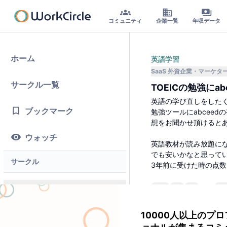
コミュニティ
企業一覧
年収データ
ホーム
英語学習
SaaS 外資企業
マーケタ
サークル一覧
TOEICの勉強にa
英語の学び直しをしたく
ブックマーク
勉強ツールにabcee
想をお聞かせ頂けると
ウォッチ
英語教材が読み放題に
でも安いかなと思って
サークル
3年前に受けた時の点数は、
4
2
メインサークル
10000人以上のプ
コメント一覧
テックラウンジ