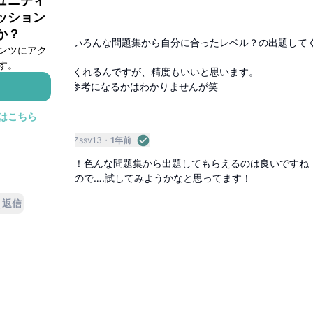
ュニティ
ッション
Y
1年前
か？
い使いましたが、いろんな問題集から自分に合ったレベル？の出題して
ンツにアク
！
す。
定スコアを出してくれるんですが、精度もいいと思います。
700くらいなので参考になるかはわかりませんが笑
返信
はこちら
資企業
マーケター
Zssv13
1年前
がとうございます！色んな問題集から出題してもらえるのは良いですね
られるかどうかなので….試してみようかなと思ってます！
返信