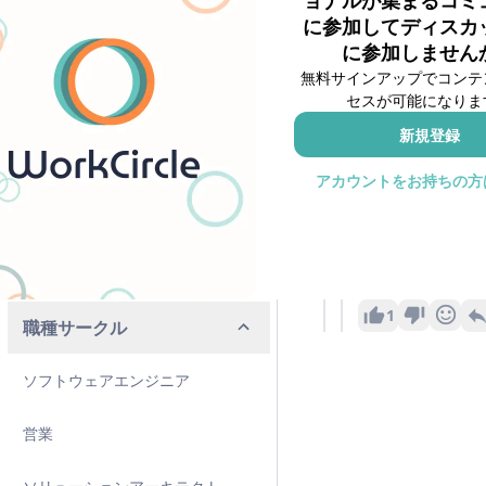
ョナルが集まるコミ
に参加してディスカ
外資系ラウンジ
テック 外資企業
8duRi
に参加しません
結構前に三ヶ月くら
無料サインアップでコンテ
コンサルラウンジ
るところが好きです
セスが可能になりま
簡易的なテストで想
私の場合はスコアが
新規登録
SIラウンジ
1
アカウントをお持ちの方
TCラウンジ(8・9月)👑
SaaS 外
投稿者
SIプライベートラウンジ
早速のご感想あり
いつも一冊を終え
1
職種サークル
ソフトウェアエンジニア
営業