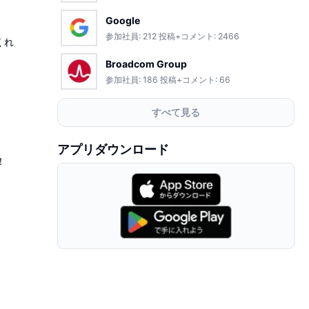
Google
参加社員:
212
投稿+コメント:
2466
くれ
Broadcom Group
参加社員:
186
投稿+コメント:
66
すべて見る
アプリダウンロード
！