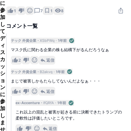
に
参
1
8
1
7
加
し
コメント一覧
て
デ
テック 外資企業
XSbPWq
1年前
ィ
マスク氏に関わる企業の株も結構下がるんだろうなぁ
ス
カ
2
返信
ッ
テック 外資企業
B2akvq
1年前
シ
ョ
まじで被害しかもたらしてないんだよなぁ・・・
ン
4
返信
に
参
ex-Accenture
IfQRfA
1年前
加
これ以上の混乱と被害が起きる前に決断できたトランプの
し
柔軟性は評価したいところです。
ま
返信
せ