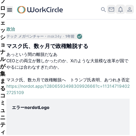
プ
ロ
フ
ェ
政治
ッ
シ
テック メガベンチャー
msk34y
1年前
ョ
マスク氏、数ヶ月で政権離脱する
ナ
あっという間の離脱だなあ
ル
CEOとの両立が難しかったのか、Xのような大規模な改革が国で
が
やるには合わなすぎたのか。
集
マスク氏、数カ月で政権離脱へ トランプ氏表明、あつれき否定
ま
https://nordot.app/1280659349830992666?c=11314719402
る
2725109
コ
ミ
エラーnordotLogo
ュ
ニ
テ
ィ