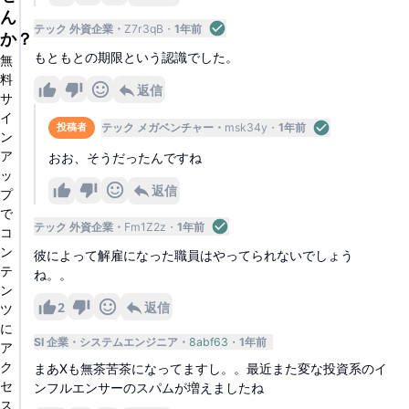
ん
テック 外資企業
Z7r3qB
1年前
か？
もともとの期限という認識でした。
無
料
返信
サ
イ
テック メガベンチャー
msk34y
1年前
投稿者
ン
ア
おお、そうだったんですね
ッ
返信
プ
で
テック 外資企業
Fm1Z2z
1年前
コ
ン
彼によって解雇になった職員はやってられないでしょう
テ
ね。。
ン
2
返信
ツ
に
SI 企業
システムエンジニア
8abf63
1年前
ア
ク
まあXも無茶苦茶になってますし。。最近また変な投資系のイ
セ
ンフルエンサーのスパムが増えましたね
ス