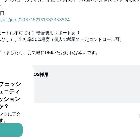
す。
万円
es/usj/jobs/2067152161632333824
モートは不可です）転居費用サポートあり
ムなし）、出社率50%程度（個人の裁量で一定コントロール可）
ざいましたら、お気軽にDMいただければ幸いです。
でした | HRMOS採用
ロフェッシ
ュニティ
ッション
か？
ンツにアク
5
す。