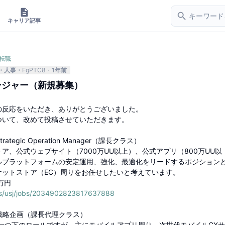
キャリア記事
転職
人事
FgPTC8
1年前
ネージャー（新規募集）
の反応をいただき、ありがとうございました。
ついて、改めて投稿させていただきます。
e Strategic Operation Manager（課長クラス）
ア、公式ウェブサイト（7000万UU以上）、公式アプリ（800万UU以
ルプラットフォームの安定運用、強化、最適化をリードするポジション
ケットストア（EC）周りをお任せしたいと考えています。
0万円
es/usj/jobs/2034902823817637888
ence 戦略企画（課長代理クラス）
一つ下のロールですが、主にモバイルアプリ周り、次世代モバイルCX