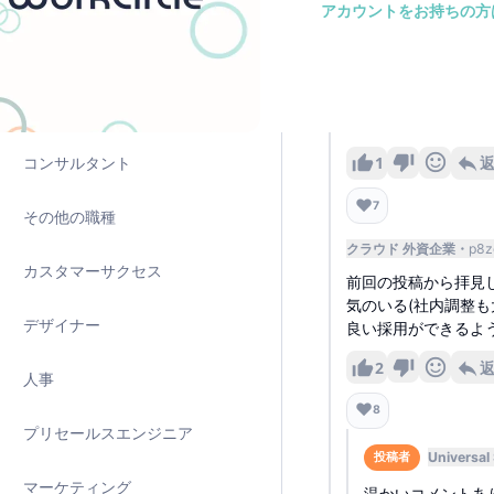
ソリューションアーキテクト
アカウントをお持ちの方
コメント一覧
データ
SaaS 外資企業
BUo78
前回より給与レンジ
プロダクトマネージャー
上記ならば検討する
1
コンサルタント
❤️
7
その他の職種
クラウド 外資企業
p8z
カスタマーサクセス
前回の投稿から拝見
気のいる(社内調整も
デザイナー
良い採用ができるよ
2
人事
❤️
8
プリセールスエンジニア
Universal
投稿者
マーケティング
温かいコメントあ