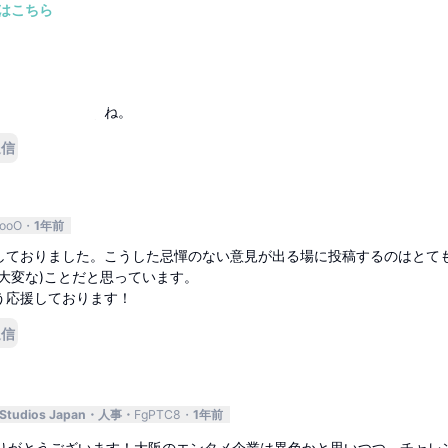
はこちら
X
1年前
が高めですかね。
人も増えそうですね。
返信
ooO
1年前
しておりました。こうした忌憚のない意見が出る場に投稿するのはとて
大変な)ことだと思っています。
う応援しております！
返信
 Studios Japan
人事
FgPTC8
1年前
りがとうございます！大阪のエンタメ企業は異色かと思いつつ、チャレ