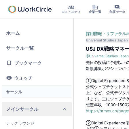
コミュニティ
企業一覧
年収データ
ホーム
採用情報・リファラル
#
Universal Studios Japan
サークル一覧
USJ DX戦略マ
@
Universal Studios Japan
先日の投稿に予想以上
ブックマーク
新規募集ポジションに
ウォッチ
①Digital Experienc
公式ウェブチケットスト
サークル
上）など、公式デジタ
ります。主にウェブチ
想定年収：1000-150
メインサークル
https://hrmos.co/pag
②Digital Experi
テックラウンジ
上記①と同じチームの