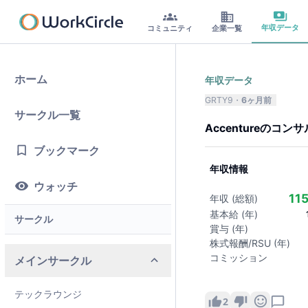
年収データ
コミュニティ
企業一覧
ホーム
年収データ
GRTY9
6ヶ月前
サークル一覧
Accenture
の
コンサ
ブックマーク
年収情報
ウォッチ
11
年収 (総額)
基本給 (年)
サークル
賞与 (年)
株式報酬/RSU (年)
コミッション
メインサークル
テックラウンジ
2