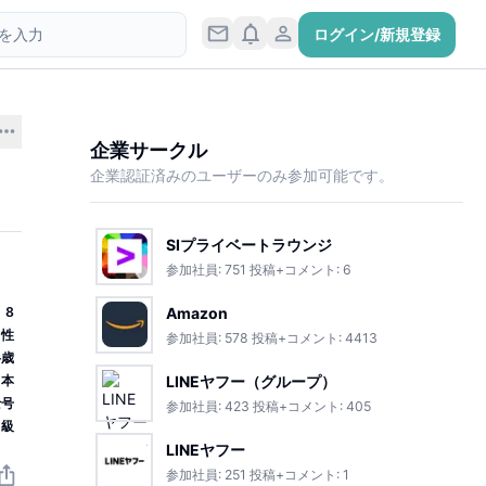
ログイン/新規登録
企業サークル
企業認証済みのユーザーのみ参加可能です。
SIプライベートラウンジ
参加社員:
751
投稿+コメント:
6
8
Amazon
男性
参加社員:
578
投稿+コメント:
4413
半歳
日本
LINEヤフー（グループ）
士号
参加社員:
423
投稿+コメント:
405
中級
LINEヤフー
参加社員:
251
投稿+コメント:
1