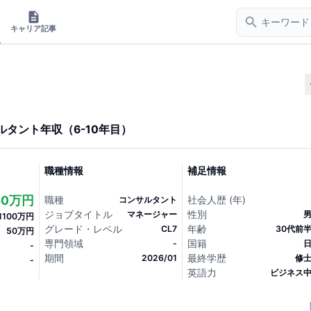
キャリア記事
ルタント
年収
（
6-10
年目）
職種情報
補足情報
50万円
職種
社会人歴 (年)
コンサルタント
ジョブタイトル
性別
マネージャー
1100万円
グレード・レベル
年齢
CL7
30代前
50万円
専門領域
国籍
-
-
期間
最終学歴
2026/01
修
-
英語力
ビジネス