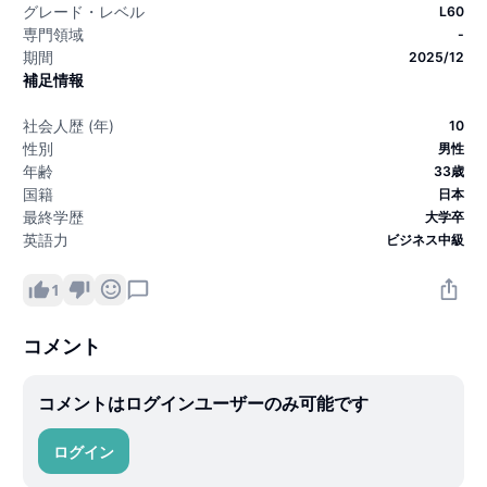
グレード・レベル
L60
専門領域
-
期間
2025/12
補足情報
社会人歴 (年)
10
性別
男性
年齢
33歳
国籍
日本
最終学歴
大学卒
英語力
ビジネス中級
1
コメント
コメントはログインユーザーのみ可能です
ログイン