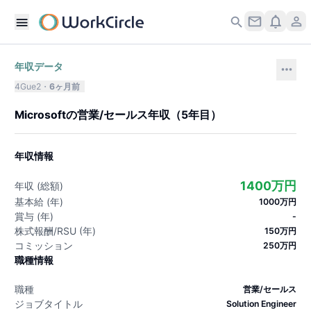
年収データ
4Gue2
6ヶ月前
Microsoft
の
営業/セールス
年収
（
5
年目）
年収情報
1400万円
年収 (総額)
基本給 (年)
1000万円
賞与 (年)
-
株式報酬/RSU (年)
150万円
コミッション
250万円
職種情報
職種
営業/セールス
ジョブタイトル
Solution Engineer