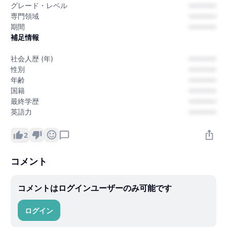
グレード・レベル
---------
専門領域
---------
期間
---------
補足情報
社会人歴 (年)
---------
性別
---------
年齢
---------
国籍
---------
最終学歴
---------
英語力
---------
2
コメント
コメントはログインユーザーのみ可能です
ログイン