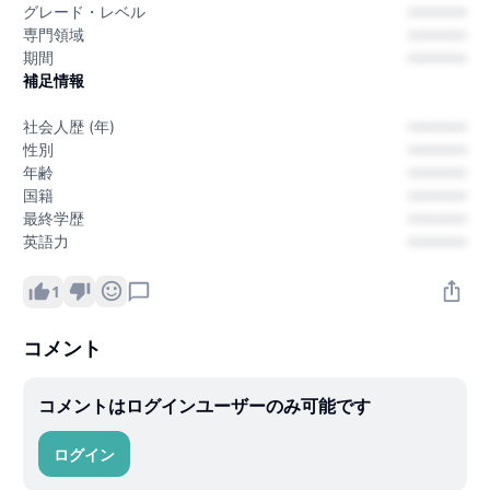
グレード・レベル
---------
専門領域
---------
期間
---------
補足情報
社会人歴 (年)
---------
性別
---------
年齢
---------
国籍
---------
最終学歴
---------
英語力
---------
1
コメント
コメントはログインユーザーのみ可能です
ログイン