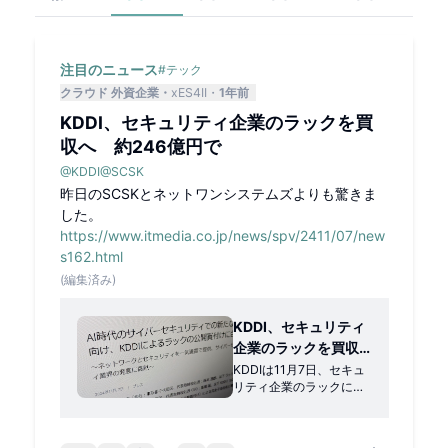
注目のニュース
#
テック
クラウド 外資企業
xES4II
1年前
KDDI、セキュリティ企業のラックを買
収へ 約246億円で
@
KDDI
@
SCSK
昨日のSCSKとネットワンシステムズよりも驚きま
した。
https://www.itmedia.co.jp/news/spv/2411/07/new
s162.html
(編集済み)
KDDI、セキュリティ
企業のラックを買収
へ 約246億円で
KDDIは11月7日、セキュ
リティ企業のラックに対
し、普通株式の公開買付
（TOB）を実施し、完全
子会社化すると発表し