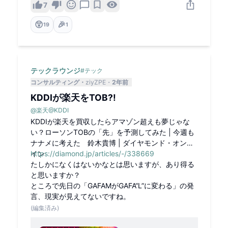
た。買付価格は1株あたり
7
1160円、買付総額は約2
46億円を見込む。
😲
🎉
19
1
テックラウンジ
#
テック
コンサルティング
ziyZPE
2年前
KDDIが楽天をTOB?!
@
楽天
@
KDDI
KDDIが楽天を買収したらアマゾン超えも夢じゃな
い？ローソンTOBの「先」を予測してみた | 今週も
ナナメに考えた 鈴木貴博 | ダイヤモンド・オンラ
イン
https://diamond.jp/articles/-/338669
たしかになくはないかなとは思いますが、あり得る
と思いますか？
ところで先日の「GAFAMがGAFA“L”に変わる」の発
言、現実が見えてないですね。
(編集済み)