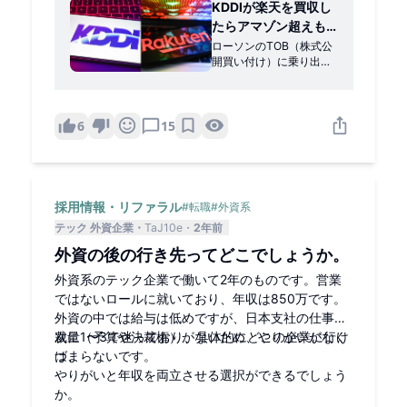
KDDIが楽天を買収し
たらアマゾン超えも
夢じゃない？ローソ
ローソンのTOB（株式公
開買い付け）に乗り出す
ンTOBの「先」を予
KDDIですが、この選択に
測してみた
は「先」があるかもしれ
ません。もしもKDDIが楽
天を買収したら、アマゾ
6
15
ン超えも夢じゃないかも
しれません。
採用情報・リファラル
#
転職
#
外資系
テック 外資企業
TaJ10e
2年前
外資の後の行き先ってどこでしょうか。
外資系のテック企業で働いて2年のものです。営業
ではないロールに就いており、年収は850万です。
外資の中では給与は低めですが、日本支社の仕事に
裁量（予算や決裁権）がないため、やりがいがなく
次に1〜3で迷っており、具体的にどこの企業に行け
つまらないです。
ば、
やりがいと年収を両立させる選択ができるでしょう
か。