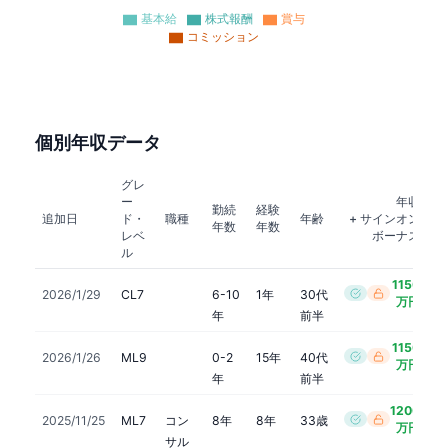
基本給
株式報酬
賞与
コミッション
個別年収データ
グレ
ー
年収
勤続
経験
追加日
ド・
職種
年齢
+ サインオン
年数
年数
レベ
ボーナス
ル
1150
2026/1/29
CL7
6-10
1年
30代
万円
年
前半
1150
2026/1/26
ML9
0-2
15年
40代
万円
年
前半
1200
2025/11/25
ML7
コン
8年
8年
33歳
万円
サル