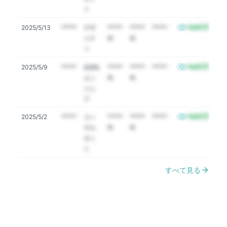
ト
NaN万円
2025/5/13
*****
デザ
*****
*****
*****
イナ
年
年
ー
NaN万円
2025/5/9
*****
AI/ML
*****
*****
*****
エン
年
年
ジニ
ア
NaN万円
2025/5/2
*****
コン
*****
*****
*****
サル
年
年
タン
ト
すべて見る