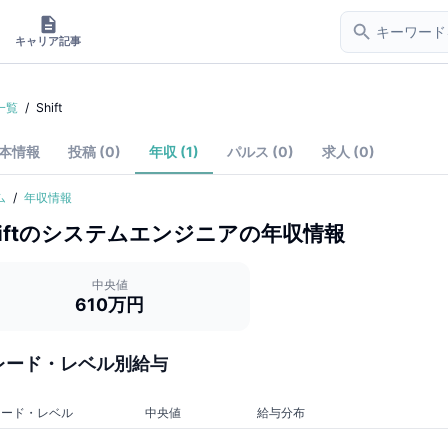
キャリア記事
一覧
/
Shift
本情報
投稿 (0)
年収 (1)
パルス (0)
求人 (0)
ム
/
年収情報
ft
の
システムエンジニア
の年収情報
中央値
610万円
レード・レベル別給与
レード・レベル
中央値
給与分布