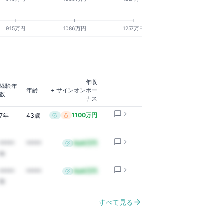
915万円
1086万円
1257万円
年収
経験年
年齢
+ サインオンボー
数
ナス
1100万円
7年
43歳
NaN万円
*****
*****
年
NaN万円
*****
*****
年
すべて見る