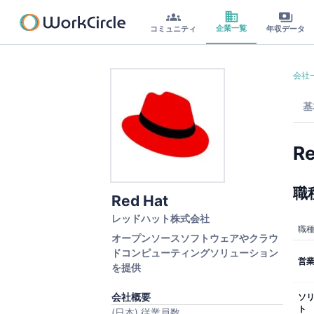
企業一覧
コミュニティ
年収データ
会社
基
Re
職
Red Hat
レッドハット株式会社
職
オープンソースソフトウェアやクラウ
ドコンピューティングソリューション
営業
を提供
会社概要
ソ
ト
(日本) 従業員数