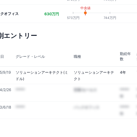
中央値
ックオフィス
630万円
573万円
744万円
別エントリー
勤続年
加日
グレード・レベル
職種
数
5/9/19
ソリューションアーキテクト(ミ
ソリューションアーキテ
4年
ドル)
クト
4/2/26
*****
営業/セールス
*****
年
3/6/18
*****
バックオフィス
*****
年