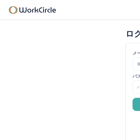
ロ
メ
パ