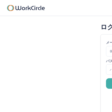
ロ
メ
パ