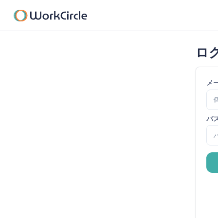
ロ
メ
パ