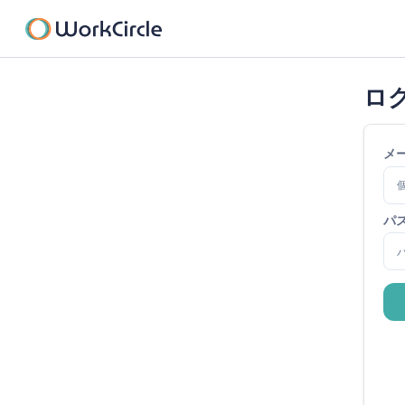
ロ
メ
パ