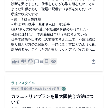
診断を受けました。仕事をしながら取り組むため、どの
ような影響があり、職場に配慮すべき事を知りたいで
す。
私達の状況ですが
• 第一子は自然妊娠
• 私は30代後半、旦那さんは30代前半
(旦那さんの結果を受け不妊治療を勧められました)
•段階は踏むが、体外受精は早いうちに考えている
仕事で結果を出すのは大前提で考えた上で、不妊治療に
取り組んだ方のご経験や、一緒に働く方にどのような配
慮が必要か、こうした方が良いよなどアドバイスをお伺
いしたいです。
4
15
ライフスタイル
テック 外資企業
HaUsBc
4ヶ月前
カフェテリアプランを最大限使う方法につ
いて