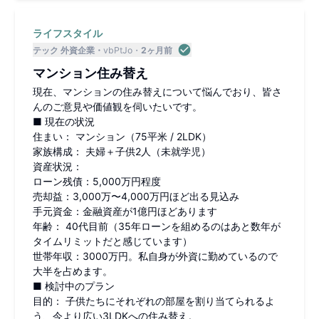
ライフスタイル
テック 外資企業
vbPtJo
2ヶ月前
マンション住み替え
​現在、マンションの住み替えについて悩んでおり、皆さ
んのご意見や価値観を伺いたいです。
​■ 現在の状況
​住まい： マンション（75平米 / 2LDK）
​家族構成： 夫婦＋子供2人（未就学児）
​資産状況：
​ローン残債：5,000万円程度
​売却益：3,000万〜4,000万円ほど出る見込み
​手元資金：金融資産が1億円ほどあります
​年齢： 40代目前（35年ローンを組めるのはあと数年が
タイムリミットだと感じています）
世帯年収：3000万円。私自身が外資に勤めているので
大半を占めます。
​■ 検討中のプラン
​目的： 子供たちにそれぞれの部屋を割り当てられるよ
う、今より広い3LDKへの住み替え。