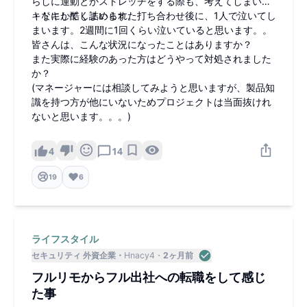
らしに運動とかストレッチをする際も、考えてしまいド
キドキしてしまいます。
・なにか酷く詰められた打ち合わせ後に、1人で泣いてし
まいます。2週間に1回くらい泣いていると思います。。
皆さんは、こんな状況になったことはありますか？
また実際に経験のあった方はどうやって対処されました
か？
(マネージャーには相談してみようと思いますが、製品知
識を持つ方が他にいないためプロジェクトは当面抜けれ
ないと思います。。。)
4
14
😢
❤️
19
6
ライフスタイル
セキュリティ 外資企業
Hnacy4
2ヶ月前
フルリモからフル出社への転職をして感じ
た事