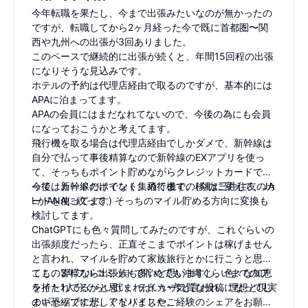
今年転職を果たし、今まで出張みたいなのが無かったの
ですが、転職してから2ヶ月経った今で既に首都圏〜関
西や九州への出張が3回ありました。
このペースで継続的に出張が続くと、年間15回程の出張
になりそうな見込みです。
ホテルの予約は代理店経由で取るのですが、基本的には
APAに泊まってます。
APAの会員にはまだなれてないので、今後の為にも会員
になっておこうかと考えてます。
飛行機を取る場合は代理店経由でしかダメで、新幹線は
自分で払って事後精算なので新幹線のEXアプリを使っ
て、そっちもポイント貯めながらクレジットカードで払
って、カードのポイント集めてます。(今は三井住友のカ
今後は新幹線だけでなく、飛行機での移動に変えて、JA
ードを使ってます)
LかANAに絞って、そっちのマイル貯める方向に変換も
検討してます。
ChatGPTにも色々質問してみたのですが、これぐらいの
出張頻度だったら、正直そこまでポイントは稼げません
と言われ、マイルを貯めて家族旅行とかに行こうと思っ
ても、3年フルコミットで貯めても沖縄ぐらいまでのフ
ここの皆様なら出張族も多いと思いますし、色々な知恵
ライト1人分ぐらい貯まればいい方と言われ。理想と現実
を持たれてるかと思い、テイカー気質な投稿になってし
のギャップに悲しくなりました。
まい恐縮ですが、アドバイスやご経験のシェアをお願い