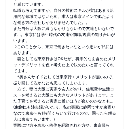
と感じています。
転職も考えてますが、自分の技術スキルが実はあまり汎
用的な領域ではないため、求人は東京メインで似たよう
な働き方の会社しかありませんでした。。
また自分は大阪に縁もゆかりもないので友達もいないで
す...。東京には学生時代の友達や前職/現職の知り合いが
います。
→このことから、東京で働きたいなという思いが私には
あります。
妻としても東京行きはOKだが、将来的な面含めたメリ
ットデメリットを色々考えた上で決めたいと言ってくれ
てます。
*奥さんサイドとしては東京行くメリットが無いので、
振り回してるかなとも思ってしまいます。
一方で、妻は大阪に実家や友人がおり、住宅費や生活コ
ストを考えると大阪にも大きなメリットがあります。ま
た子育てを考えると実家に近いほうが良いのかなとも思
います。
(東京にも姉夫婦がいたり、私の実家は静岡ですが東寄り
なので東京へも1時間くらいで行けるので、困ったら頼る
人は東京でもいます。)
実際に地方→東京へ移住を経験された方や、東京暮ら