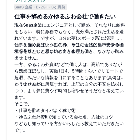
SaaS 企業
Bx2GIi
3ヶ月前
仕事を辞めるかゆるふわ会社で働きたい
現在Saas企業にエンジニアとして勤め、それなりに給料
をもらい、特に激務でもなく、充分満たされた生活を送
れています。ですが、自分の夢(スポーツ系)に没頭した
い、と強く思うようになり、そこにもっと集中できる環
仕事を辞めればいいものの、やはり金銭的な不安や今の
境を作りたいと思い始めてきました。
年収を落としたくないと言う心理も働き、なかなか踏み
出せません。
一方、ゆるふわ外資itなどで働く人は、高給でありなが
ら残業ほぼなし、実働1日4、5時間くらいでリモートで
超暇、みたいな情報を目にすることもあります(真偽は分
かりませんが)
こういた会社に所属すれば、上記の自分の不安を払拭し
つつ、より夢に費やす時間も増やせそうだなと考えてい
ます。
そこで、
・仕事を辞めタイパよく稼ぐ術
・ゆるふわ外資itで知っている会社名、入社のコツ
などもし知っている方がいらしたら教えていただきたい
です。