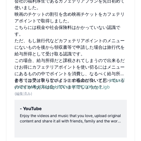
会社の福利厚生であるカフェテリアプランを先日初めて
使いました。
映画のチケットの割引を含め映画チケットをカフェテリ
アポイントで取得しました。
こちらには税金や社会保険料はかかっていない認識で
す。
ただ、もし旅行代などカフェテリアポイントのメニュー
にないものを後から領収書等で申請した場合は旅行代を
給与所得として受け取る認識です。
この場合、給与所得だと課税されてしまうので出来るだ
けお得にカフェテリアポイントを使い切るにはメニュー
にあるものの中でポイントを消費し、なるべく給与所得
としては受け取らないようにするのが良いと思っている
参考（カフェテリアポイントの税金について）:
https://
のですが考え方は合っていますでしょうか？
youtu.be/fg444uEgH9A?si=fKEPOlXKqrgq_igb
(編集済み)
- YouTube
Enjoy the videos and music that you love, upload original
content and share it all with friends, family and the world
on YouTube.