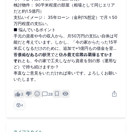
​検討物件： 90平米程度の部屋（相場として同じエリア
だと約1.5億円）
​支払いイメージ： 35年ローン（金利1%想定）で月々50
万円程度の支払い。
​■ 悩んでいるポイント
手元の資産や今の収入から、月50万円の支払い自体は可
能だと考えています。しかし、「今の家からたった15平
米広くなるだけのために、追加で+1億円もの借金を背負
う価値があるのか？」という点で非常に葛藤していま
​皆さんならこの状況で、住み替えに踏み切りますか？
す。
それとも、今の家で工夫しながら資産を別の形（運用な
ど）で持ち続けますか？
率直なご意見をいただければ幸いです。よろしくお願い
いたします。
3
28
😲
4
ライフスタイル