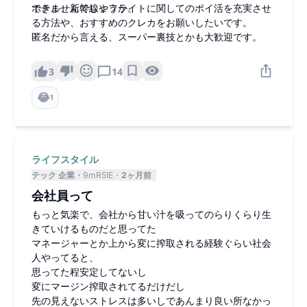
できませんでしょうか。
ホテル、新幹線やフライトに関してのポイ活を充実させ
る方法や、おすすめのクレカをお願いしたいです。
匿名だから言える、スーパー裏技とかも大歓迎です。
3
14
😂
1
ライフスタイル
テック 企業
9mR5IE
2ヶ月前
会社員って
もっと気楽で、会社から甘い汁を吸ってのらりくらり生
きていけるものだと思ってた
マネージャーとか上から変に搾取される経験ぐらい社会
人やってると、
思ってた程安定してないし
変にマージン搾取されてるだけだし
先の見えないストレスは多いしであんまり良い所なかっ