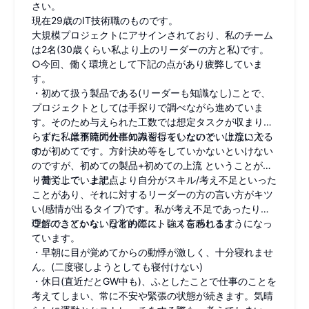
さい。
現在29歳のIT技術職のものです。
大規模プロジェクトにアサインされており、私のチーム
は2名(30歳くらい私より上のリーダーの方と私)です。
○今回、働く環境として下記の点があり疲弊していま
す。
・初めて扱う製品である(リーダーも知識なし)ことで、
プロジェクトとしては手探りで調べながら進めていま
す。そのため与えられた工数では想定タスクが収まりき
らずに、業務時間外に知識習得をしないといけないで
・また私は下流の仕事のみをしていたので、上流に入る
す。
のが初めてです。方針決め等をしていかないといけない
のですが、初めての製品+初めての上流 ということがあ
り苦労しています。
・働く上で、上記点より自分がスキル/考え不足といった
ことがあり、それに対するリーダーの方の言い方がキツ
い(感情が出るタイプ)です。私が考え不足であったり、
理解できていないなどの際に、強く言われます。
○このことから、日常的にストレスを感じるようになっ
ています。
・早朝に目が覚めてからの動悸が激しく、十分寝れませ
ん。(二度寝しようとしても寝付けない)
・休日(直近だとGW中も)、ふとしたことで仕事のことを
考えてしまい、常に不安や緊張の状態が続きます。気晴