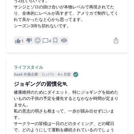
う2点ぐらいです。
サンジとゾロの掛け合いが本物レベルで再現されてた
り、全体的にレベルが高すぎて、アメリカで制作してく
れて良かったなと心から思ってます。
シーズン3待ち切れないです。
1
4
ライフスタイル
SaaS 外資企業
2Lxt7Q
4ヶ月前
ジョギングの習慣化🏃
健康維持のためにダイエット、特にジョギングを始めた
いものの子供の予定を優先するとなかなか時間が定まり
ません。
私の意志の弱さも相まって、一歩が踏み出せずにいま
す。
サークラーの皆様は一日のどのタイミング、どの曜日
で、どのようにして運動を継続されているのでしょう