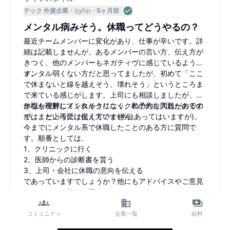
テック 外資企業
ijgAip
5ヶ月前
メンタル病みそう。休職ってどうやるの？
最近チームメンバーに変化があり、仕事が辛いです。詳
細は記載しませんが、あるメンバーの言い方、伝え方が
きつく、他のメンバーもネガティヴに感じているようで
す。
メンタル弱くない方だと思ってましたが、初めて「ここ
で休まないと線を越えそう、壊れそう」というところま
で来ている感じがします。上司にも相談しましたが、な
かなか理解してくれそうになく、私の方に問題があるの
休職も視野にメンタルクリニックの予約を入れたのです
では、という受け捉え方です(半分あってはいますが)。
が、まだ上司には伝えていません。
今までにメンタル系で休職したことのある方に質問で
す。順番としては、
1、クリニックに行く
2、医師からの診断書を貰う
3、上司・会社に休職の意向を伝える
であっていますでしょうか？他にもアドバイスやご意見
ありましたら教えて下さい。
コミュニティ
企業一覧
給料
5
20