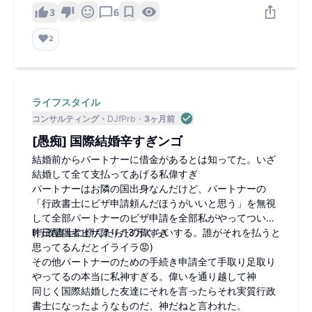
3
6
❤️
2
ライフスタイル
コンサルティング
DJfPrb
3ヶ月前
[愚痴] 国際結婚辛すぎンゴ
結婚前からパートナーに借金があるとは知ってた。いざ
結婚して全て支払ってあげる私偉すぎ
パートナーはお隣の国出身なんだけど、パートナーの
「行政書士にビザ申請頼んだほうがいいと思う」を無視
して全部パートナーのビザ申請を全部私がやってついに
昨日配偶者ビザ降りたの偉すぎ
(行政書士に頼んだら13万くらいする。誰がそれを払うと
思ってるんだとイライラ😡)
その他パートナーのための手続き申請全て手取り足取り
やってるの本当に私神すぎる。偉いを通り越して神
同じく国際結婚した友達にそれを言ったらそれ実質行政
書士になったようなものだ、神だねと言われた。