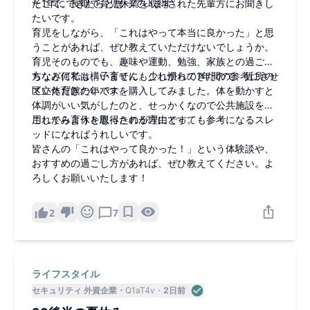
た1年にできたらと思っています。
そこで、長期で育児休業を取得された先輩方にお聞きし
たいです。
育児をしながら、「これはやって本当に良かった」と思
うことがあれば、ぜひ教えていただけないでしょうか。
育児そのものでも、趣味や運動、勉強、家族との過ごし
方など何でも構いません。これからの1年間の参考にさせ
ちなみに私は、子育てにも少し慣れてきたので、近所の
ていただきたいです。
区立体育館の年パスを購入してみました。体を動かすと
体調がいい気がしたのと、せっかくなので公共施設を活
用してみようと思ったのが理由です。
これから育休を取得される方にとっても参考になるスレ
ッドになればうれしいです。
皆さんの「これはやって良かった！」という体験談や、
おすすめの過ごし方があれば、ぜひ教えてください。よ
ろしくお願いいたします！
2
7
ライフスタイル
セキュリティ 外資企業
Q1aT4v
2日前