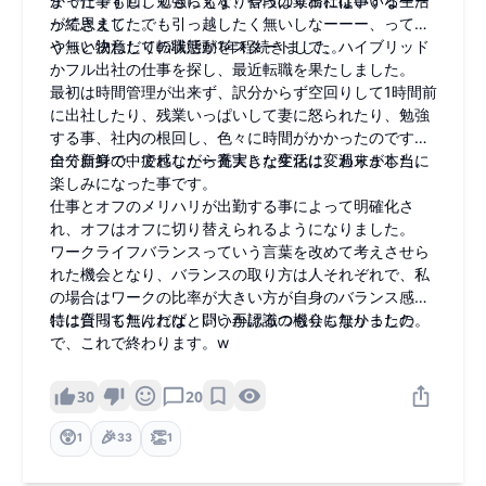
まで仕事も回してもらえず、普段の業務に従事する生活
かったですし、勉強にもなりやっぱり出社はいいなーー
が続きました。
って思えて、でも引っ越したく無いしなーーー、ってい
う無い物ねだりの状態が1年程続きました。
やっと決意して転職活動をスタートして、ハイブリッド
かフル出社の仕事を探し、最近転職を果たしました。
最初は時間管理が出来ず、訳分からず空回りして1時間前
に出社したり、残業いっぱいして妻に怒られたり、勉強
する事、社内の根回し、色々に時間がかかったのですが
全て新鮮で、疲れながら充実した生活に変わりました。
自分自身の中で感じた一番大きな変化は、週末が本当に
楽しみになった事です。
仕事とオフのメリハリが出勤する事によって明確化さ
れ、オフはオフに切り替えられるようになりました。
ワークライフバランスっていう言葉を改めて考えさせら
れた機会となり、バランスの取り方は人それぞれで、私
の場合はワークの比率が大きい方が自身のバランス感覚
には合ってたんだなという再認識の機会になりました。
特に質問も無ければ、問いかけるつもりも無かったの
で、これで終わります。w
30
20
😲
🎉
👏
1
33
1