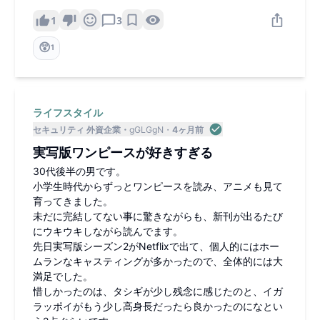
1
3
😲
1
ライフスタイル
セキュリティ 外資企業
gGLGgN
4ヶ月前
実写版ワンピースが好きすぎる
30代後半の男です。
小学生時代からずっとワンピースを読み、アニメも見て
育ってきました。
未だに完結してない事に驚きながらも、新刊が出るたび
にウキウキしながら読んでます。
先日実写版シーズン2がNetflixで出て、個人的にはホー
ムランなキャスティングが多かったので、全体的には大
満足でした。
惜しかったのは、タシギが少し残念に感じたのと、イガ
ラッポイがもう少し高身長だったら良かったのになとい