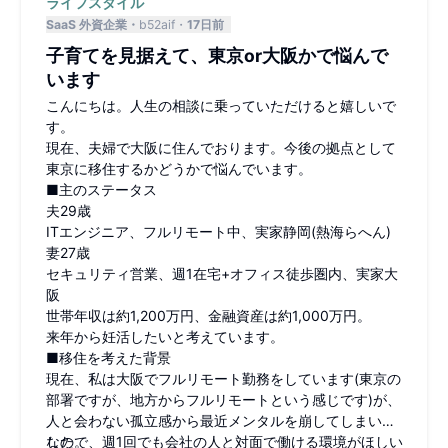
ライフスタイル
SaaS 外資企業
b52aif
17日前
子育てを見据えて、東京or大阪かで悩んで
います
こんにちは。人生の相談に乗っていただけると嬉しいで
す。
現在、夫婦で大阪に住んでおります。今後の拠点として
東京に移住するかどうかで悩んでいます。
■主のステータス
夫29歳
ITエンジニア、フルリモート中、実家静岡(熱海らへん)
妻27歳
セキュリティ営業、週1在宅+オフィス徒歩圏内、実家大
阪
世帯年収は約1,200万円、金融資産は約1,000万円。
来年から妊活したいと考えています。
■移住を考えた背景
現在、私は大阪でフルリモート勤務をしています(東京の
部署ですが、地方からフルリモートという感じです)が、
人と会わない孤立感から最近メンタルを崩してしまいま
した。
なので、週1回でも会社の人と対面で働ける環境がほしい