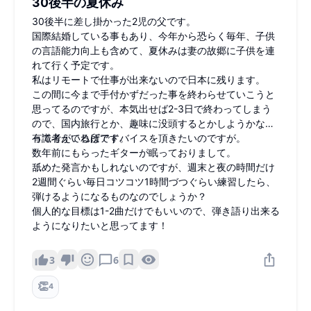
30後半の夏休み
30後半に差し掛かった2児の父です。
国際結婚している事もあり、今年から恐らく毎年、子供
の言語能力向上も含めて、夏休みは妻の故郷に子供を連
れて行く予定です。
私はリモートで仕事が出来ないので日本に残ります。
この間に今まで手付かずだった事を終わらせていこうと
思ってるのですが、本気出せば2-3日で終わってしまう
ので、国内旅行とか、趣味に没頭するとかしようかな？
って考えてる所です。
有識者がいればアドバイスを頂きたいのですが。
数年前にもらったギターが眠っておりまして。
舐めた発言かもしれないのですが、週末と夜の時間だけ
2週間ぐらい毎日コツコツ1時間づつぐらい練習したら、
弾けるようになるものなのでしょうか？
個人的な目標は1-2曲だけでもいいので、弾き語り出来る
ようになりたいと思ってます！
3
6
👏
4