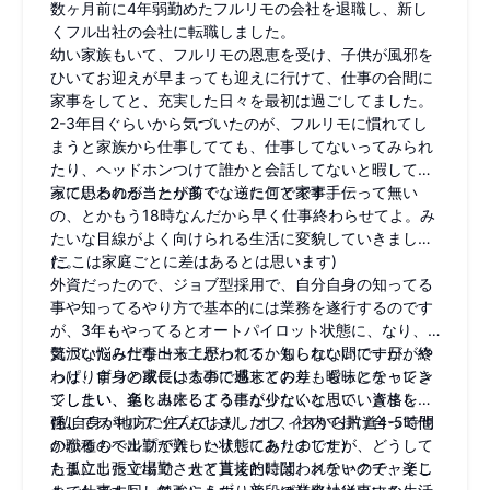
数ヶ月前に4年弱勤めたフルリモの会社を退職し、新し
くフル出社の会社に転職しました。
幼い家族もいて、フルリモの恩恵を受け、子供が風邪を
ひいてお迎えが早まっても迎えに行けて、仕事の合間に
家事をしてと、充実した日々を最初は過ごしてました。
2-3年目ぐらいから気づいたのが、フルリモに慣れてし
まうと家族から仕事してても、仕事してないってみられ
たり、ヘッドホンつけて誰かと会話してないと暇してる
って思われることが多くなったことです。
家にいるのが当たり前で、逆に何で家事手伝って無い
の、とかもう18時なんだから早く仕事終わらせてよ。み
たいな目線がよく向けられる生活に変貌していきまし
た。
(ここは家庭ごとに差はあるとは思います)
外資だったので、ジョブ型採用で、自分自身の知ってる
事や知ってるやり方で基本的には業務を遂行するのです
が、3年もやってるとオートパイロット状態に、なり、
気づいたら仕事出来上がってて、知らない間に一日が終
贅沢な悩みだな〜って思われるかもしれないですが、や
わり、ずっと家にいるので週末との差も曖昧になってき
っぱり自身の成長は大事に感じており、もっとチャレン
てしまい、楽しみにしてる事が少なくなっていきまし
ジしたい、色々出来るようになりたいと思い、資格を勉
た。
強してスキルアップもしましたし、社内で掛け合って他
(私自身が地方に住んでおり、オフィスから片道4-5時間
の職種もヘルプで入ったりしてみたのですが、どうして
かかるので出勤が難しい状態にありました)
も孤立した立場で、人と直接的に関われないので、そこ
たまに出張で出勤させて貰えた時は、メチャクチャ楽し